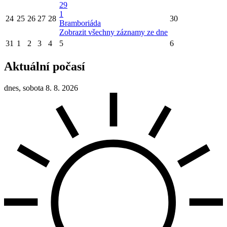
29
1
24
25
26
27
28
30
Bramboriáda
Zobrazit všechny záznamy ze dne
31
1
2
3
4
5
6
Aktuální počasí
dnes, sobota 8. 8. 2026