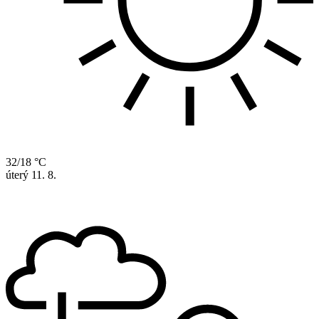
32/18 °C
úterý
11. 8.