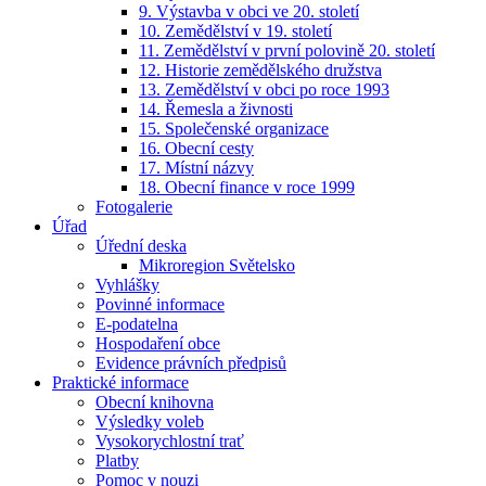
9. Výstavba v obci ve 20. století
10. Zemědělství v 19. století
11. Zemědělství v první polovině 20. století
12. Historie zemědělského družstva
13. Zemědělství v obci po roce 1993
14. Řemesla a živnosti
15. Společenské organizace
16. Obecní cesty
17. Místní názvy
18. Obecní finance v roce 1999
Fotogalerie
Úřad
Úřední deska
Mikroregion Světelsko
Vyhlášky
Povinné informace
E-podatelna
Hospodaření obce
Evidence právních předpisů
Praktické informace
Obecní knihovna
Výsledky voleb
Vysokorychlostní trať
Platby
Pomoc v nouzi