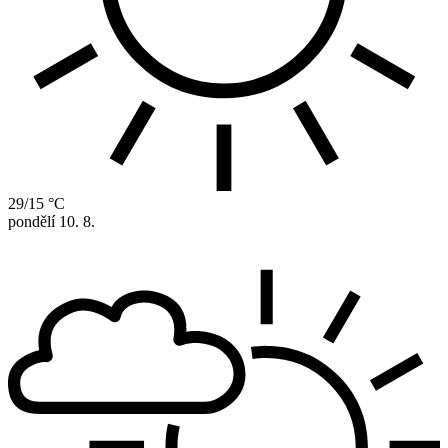
29/15 °C
pondělí
10. 8.