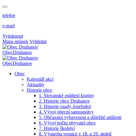
telefon
e-mail
Vytisknout
Mapa stránek
Vyhledat
Obec
Druhanov
Obec
Druhanov
Obec
Kalendář akcí
Aktuality
Historie obce
1. Slovanské osídlení krajiny
2. Historie obce Druhanov
3. Historie osady Josefodol
4. Vývoj obecní samosprávy
5. Občanská vybavenost a důležité události
6. Vývoj počtu obyvatel obce
7. Historie školství
8. Výstavba vesnice v 18. a 19. století