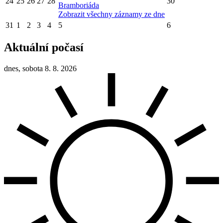
24
25
26
27
28
30
Bramboriáda
Zobrazit všechny záznamy ze dne
31
1
2
3
4
5
6
Aktuální počasí
dnes, sobota 8. 8. 2026