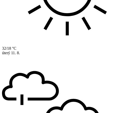
32/18 °C
úterý
11. 8.