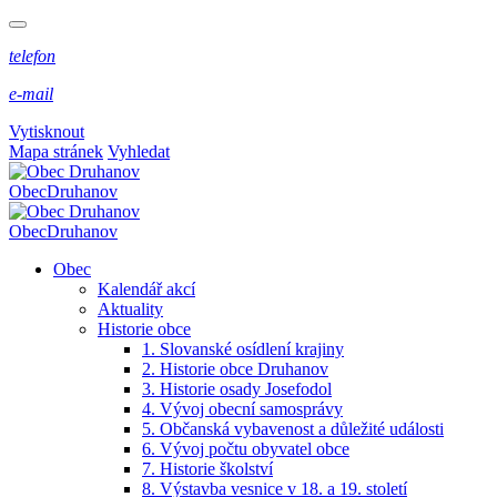
telefon
e-mail
Vytisknout
Mapa stránek
Vyhledat
Obec
Druhanov
Obec
Druhanov
Obec
Kalendář akcí
Aktuality
Historie obce
1. Slovanské osídlení krajiny
2. Historie obce Druhanov
3. Historie osady Josefodol
4. Vývoj obecní samosprávy
5. Občanská vybavenost a důležité události
6. Vývoj počtu obyvatel obce
7. Historie školství
8. Výstavba vesnice v 18. a 19. století