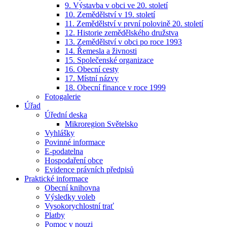
9. Výstavba v obci ve 20. století
10. Zemědělství v 19. století
11. Zemědělství v první polovině 20. století
12. Historie zemědělského družstva
13. Zemědělství v obci po roce 1993
14. Řemesla a živnosti
15. Společenské organizace
16. Obecní cesty
17. Místní názvy
18. Obecní finance v roce 1999
Fotogalerie
Úřad
Úřední deska
Mikroregion Světelsko
Vyhlášky
Povinné informace
E-podatelna
Hospodaření obce
Evidence právních předpisů
Praktické informace
Obecní knihovna
Výsledky voleb
Vysokorychlostní trať
Platby
Pomoc v nouzi